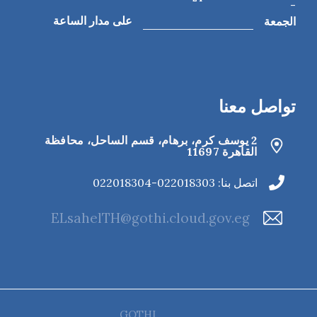
-
الجمعة
على مدار الساعة
تواصل معنا
2 يوسف كرم، برهام، قسم الساحل، محافظة
القاهرة‬ 11697
اتصل بنا: 022018303-022018304
ELsahelTH@gothi.cloud.gov.eg
GOTHI