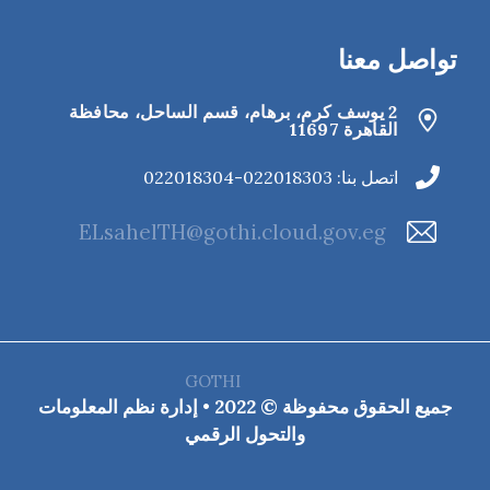
تواصل معنا
2 يوسف كرم، برهام، قسم الساحل، محافظة
القاهرة‬ 11697
اتصل بنا: 022018303-022018304
ELsahelTH@gothi.cloud.gov.eg
GOTHI
جميع الحقوق محفوظة © 2022 • إدارة نظم المعلومات
والتحول الرقمي